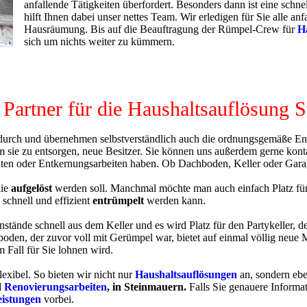
anfallende Tätigkeiten überfordert. Besonders dann ist eine schne
hilft Ihnen dabei unser nettes Team. Wir erledigen für Sie alle a
Hausräumung. Bis auf die Beauftragung der Rümpel-Crew für
H
sich um nichts weiter zu kümmern.
r Partner für die Haushaltsauflösung 
urch und übernehmen selbstverständlich auch die ordnungsgemäße Entso
 sie zu entsorgen, neue Besitzer. Sie können uns außerdem gerne kont
n oder Entkernungsarbeiten haben. Ob Dachboden, Keller oder Garagen,
die
aufgelöst
werden soll. Manchmal möchte man auch einfach Platz für 
schnell und effizient
entrümpelt
werden kann.
stände schnell aus dem Keller und es wird Platz für den Partykeller, 
chboden, der zuvor voll mit Gerümpel war, bietet auf einmal völlig neu
m Fall für Sie lohnen wird.
exibel. So bieten wir nicht nur
Haushaltsauflösungen
an, sondern ebe
d
Renovierungsarbeiten
, in Steinmauern.
Falls Sie genauere Informat
eistungen
vorbei.