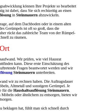
gsabwicklung können Ihre Projekte so bearbeitet
ist dabei, dass Sie sich rechtzeitig an einen
flösung
in
Steinmauern
abzuwickeln.
Garage, auf dem Dachboden oder in einem alten
 Gerümpels ist oft so groß, dass die
Daher rückt das zahlreiche Team von der Rümpel-
chnell zu räumen.
 Ort
saufwand. Wir prüfen, wie viel Hausrat
attfinden kann. Diese erste Einschätzung des
 auftretende Fragen beantwortet werden und wir
flösung
Steinmauern
unterbreiten.
wand wir zu rechnen haben. Die Auftragsdauer
öbeln, Altmetall und sonstigem Gerümpel. Je
e für die
Haushaltsauflösung
Steinmauern
.
n Möbeln oder ähnlichem zu entsorgen, bieten wir
tsorgen.
Kundenbewertungen und Erfahrungen zu
 beklagen hat, fühlt man sich schnell durch
Die Rümpel Crew