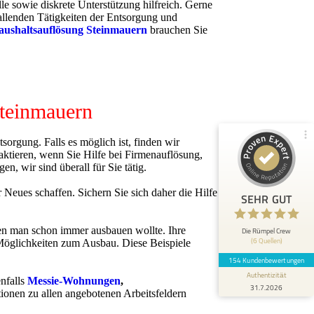
lle sowie diskrete Unterstützung hilfreich. Gerne
nfallenden Tätigkeiten der Entsorgung und
100%
SEHR GUT
aushaltsauflösung
Steinmauern
brauchen Sie
Empfehlungen auf
ProvenExpert.com
5,00 / 5,00
148
6
Steinmauern
Bewertungen von 5
Bewertungen auf
anderen Quellen
ProvenExpert.com
rgung. Falls es möglich ist, finden wir
Blick aufs ProvenExpert-Profil werfen
aktieren, wenn Sie Hilfe bei Firmenauflösung,
 wir sind überall für Sie tätig.
Anonym
Neues schaffen. Sichern Sie sich daher die Hilfe
5
SEHR GUT
Das Team war pünktlich, schnell und sehr
professionell. Wir waren positiv überrascht,
wie gründlich und bese...
den man schon immer ausbauen wollte. Ihre
Die Rümpel Crew
(6 Quellen)
e Möglichkeiten zum Ausbau. Diese Beispiele
154 Kundenbewertungen
Authentizität
nfalls
Messie-Wohnungen
,
31.7.2026
ionen zu allen angebotenen Arbeitsfeldern