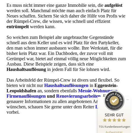
Es muss nicht immer eine ganze Immobilie sein, die
aufgelöst
werden soll. Manchmal möchte man auch einfach Platz für
Neues schaffen. Sichern Sie sich daher die Hilfe von Profis wie
der Rümpel-Crew, die wissen, wie schnell und effizient
entrümpelt
werden kann.
So weichen zum Beispiel alte ungebrauchte Gegenstände
schnell aus dem Keller und es wird Platz für den Partykeller,
den man schon immer ausbauen wollte. Ihre Werkstatt, für die
bisher kein Platz war. Ein Dachboden, der zuvor voll mit
Gerümpel war, bietet auf einmal völlig neue Möglichkeiten zum
Kundenbewertungen und Erfahrungen zu
Ausbau. Diese Beispiele zeigen, dass sich eine
Die Rümpel Crew
Haushaltsauflösung
in jedem Fall für Sie lohnen wird.
SEHR GUT
100%
Das Arbeitsfeld der Rümpel-Crew ist divers und flexibel. So
Empfehlungen auf
bieten wir nicht nur
Haushaltsauflösungen
in
Eggenstein-
ProvenExpert.com
5,00 / 5,00
Leopoldshafen
an, sondern ebenfalls
Messie-Wohnungen
,
Firmenauflösungen
und
Renovierungsarbeiten
.
Falls Sie
genauere Informationen zu allen angebotenen Arbeitsfeldern
6
148
wünschen, schauen Sie gerne unter dem Reiter
Leistungen
Bewertungen auf
vorbei.
Bewertungen von 5
SEHR GUT
ProvenExpert.com
anderen Quellen
154 Kundenbewertungen
Blick aufs ProvenExpert-Profil werfen
Authentizität