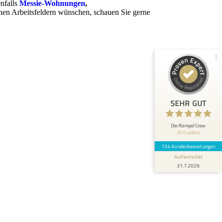
nfalls
Messie-Wohnungen
,
enen Arbeitsfeldern wünschen, schauen Sie gerne
148
6
Bewertungen von 5
Bewertungen auf
anderen Quellen
ProvenExpert.com
Blick aufs ProvenExpert-Profil werfen
Anonym
5
SEHR GUT
Das Team war pünktlich, schnell und sehr
professionell. Wir waren positiv überrascht,
wie gründlich und bese...
Die Rümpel Crew
(6 Quellen)
154 Kundenbewertungen
Authentizität
31.7.2026