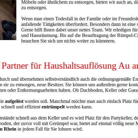
Möbeln oder ähnlichem zu entsorgen, bieten wir auch an, di
zu entsorgen.
Wenn man einen Todesfall in der Familie oder im Freundeskr
anfallende Tätigkeiten überfordert. Besonders dann ist eine 
Gerne hilft Ihnen dabei unser nettes Team. Wir erledigen für
und Hausräumung. Bis auf die Beauftragung der Rümpel-C
brauchen Sie sich um nichts weiter zu kümmern.
r Partner für Haushaltsauflösung Au 
urch und übernehmen selbstverständlich auch die ordnungsgemäße Entso
 sie zu entsorgen, neue Besitzer. Sie können uns außerdem gerne kont
n oder Entkernungsarbeiten haben. Ob Dachboden, Keller oder Garagen,
die
aufgelöst
werden soll. Manchmal möchte man auch einfach Platz für 
schnell und effizient
entrümpelt
werden kann.
stände schnell aus dem Keller und es wird Platz für den Partykeller, 
chboden, der zuvor voll mit Gerümpel war, bietet auf einmal völlig neu
m Rhein
in jedem Fall für Sie lohnen wird.