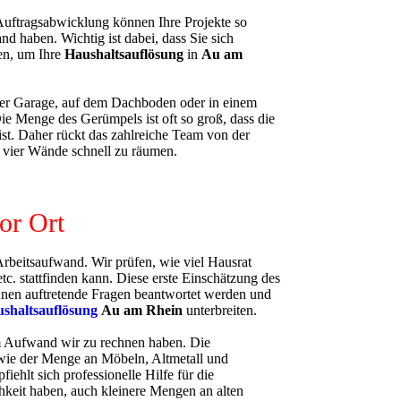
Auftragsabwicklung können Ihre Projekte so
d haben. Wichtig ist dabei, dass Sie sich
en, um Ihre
Haushaltsauflösung
in
Au am
n der Garage, auf dem Dachboden oder in einem
e Menge des Gerümpels ist oft so groß, dass die
ist. Daher rückt das zahlreiche Team von der
 vier Wände schnell zu räumen.
or Ort
Arbeitsaufwand. Wir prüfen, wie viel Hausrat
c. stattfinden kann. Diese erste Einschätzung des
önnen auftretende Fragen beantwortet werden und
shaltsauflösung
Au am Rhein
unterbreiten.
m Aufwand wir zu rechnen haben. Die
owie der Menge an Möbeln, Altmetall und
ehlt sich professionelle Hilfe für die
chkeit haben, auch kleinere Mengen an alten