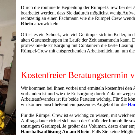
Durch die routinierte Begleitung der Rümpel-Crew bei der 
bearbeitet werden, dass Sie dadurch möglichst wenig Aufwan
rechtzeitig an einen Fachmann wie die Rümpel-Crew wend
Rhein
abzuwickeln.
Oft ist es ein Schock, wie viel Gerümpel sich im Keller, i
alten Gartenschuppen im Laufe der Zeit ansammeln kann. Di
professionelle Entsorgung mit Containern die beste Lösung 
Rümpel-Crew mit entsprechenden Arbeitsmitteln an, um die
Kostenfreier Beratungstermin v
Wir kommen bei Ihnen vorbei und ermitteln kostenfrei den 
vorhanden ist und wie die Entsorgung durch Zufahrtswege et
Arbeitsaufwandes ist für beide Parteien wichtig. Für Sie k
wir können anschließend ein passendes Angebot für die
Hau
Für die Rümpel-Crew ist es wichtig zu wissen, mit welche
Auftragsdauer richtet sich nach der Größe der Immobilie s
sonstigem Gerümpel. Je größer das Volumen, desto eher empfi
Haushaltsauflösung
Au am Rhein
. Falls Sie keine Mögli