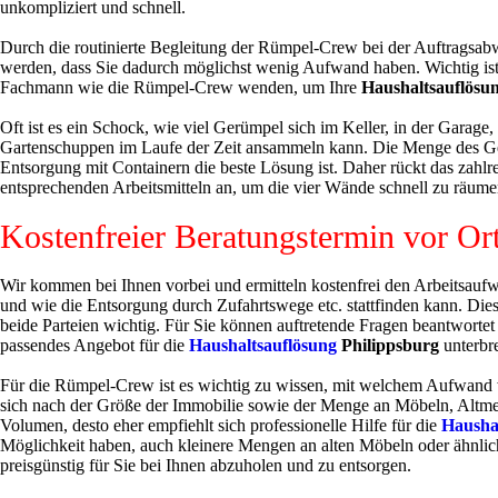
unkompliziert und schnell.
Durch die routinierte Begleitung der Rümpel-Crew bei der Auftragsabw
werden, dass Sie dadurch möglichst wenig Aufwand haben. Wichtig ist d
Fachmann wie die Rümpel-Crew wenden, um Ihre
Haushaltsauflösu
Oft ist es ein Schock, wie viel Gerümpel sich im Keller, in der Garag
Gartenschuppen im Laufe der Zeit ansammeln kann. Die Menge des Gerüm
Entsorgung mit Containern die beste Lösung ist. Daher rückt das zah
entsprechenden Arbeitsmitteln an, um die vier Wände schnell zu räume
Kostenfreier Beratungstermin vor Or
Wir kommen bei Ihnen vorbei und ermitteln kostenfrei den Arbeitsaufw
und wie die Entsorgung durch Zufahrtswege etc. stattfinden kann. Dies
beide Parteien wichtig. Für Sie können auftretende Fragen beantworte
passendes Angebot für die
Haushaltsauflösung
Philippsburg
unterbre
Für die Rümpel-Crew ist es wichtig zu wissen, mit welchem Aufwand w
sich nach der Größe der Immobilie sowie der Menge an Möbeln, Altme
Volumen, desto eher empfiehlt sich professionelle Hilfe für die
Hausha
Möglichkeit haben, auch kleinere Mengen an alten Möbeln oder ähnlich
preisgünstig für Sie bei Ihnen abzuholen und zu entsorgen.