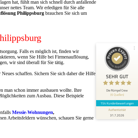
100%
SEHR GUT
agen hat, fühlt man sich schnell durch anfallende
Empfehlungen auf
unser nettes Team. Wir erledigen für Sie alle
ProvenExpert.com
5,00 / 5,00
flösung Philippsburg
brauchen Sie sich um
148
6
Philippsburg
Bewertungen von 5
Bewertungen auf
anderen Quellen
ProvenExpert.com
rgung. Falls es möglich ist, finden wir
Blick aufs ProvenExpert-Profil werfen
aktieren, wenn Sie Hilfe bei Firmenauflösung,
 wir sind überall für Sie tätig.
Anonym
Neues schaffen. Sichern Sie sich daher die Hilfe
5
SEHR GUT
Das Team war pünktlich, schnell und sehr
professionell. Wir waren positiv überrascht,
wie gründlich und bese...
den man schon immer ausbauen wollte. Ihre
Die Rümpel Crew
(6 Quellen)
e Möglichkeiten zum Ausbau. Diese Beispiele
154 Kundenbewertungen
Authentizität
nfalls
Messie-Wohnungen
,
31.7.2026
enen Arbeitsfeldern wünschen, schauen Sie gerne