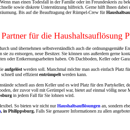
Wenn man einen Todesfall in der Familie oder im Freundeskreis zu bekl
chnelle sowie diskrete Unterstützung hilfreich. Gerne hilft Ihnen dabei 
sräumung. Bis auf die Beauftragung der Rümpel-Crew für
Haushaltsau
r Partner für die Haushaltsauflösung 
urch und übernehmen selbstverständlich auch die ordnungsgemäße Entso
 sie zu entsorgen, neue Besitzer. Sie können uns außerdem gerne kont
n oder Entkernungsarbeiten haben. Ob Dachboden, Keller oder Garagen,
die
aufgelöst
werden soll. Manchmal möchte man auch einfach Platz für 
schnell und effizient
entrümpelt
werden kann.
stände schnell aus dem Keller und es wird Platz für den Partykeller, 
chboden, der zuvor voll mit Gerümpel war, bietet auf einmal völlig neu
psburg
in jedem Fall für Sie lohnen wird.
exibel. So bieten wir nicht nur
Haushaltsauflösungen
an, sondern ebe
n
, in Philippsburg.
Falls Sie genauere Informationen zu allen angebot