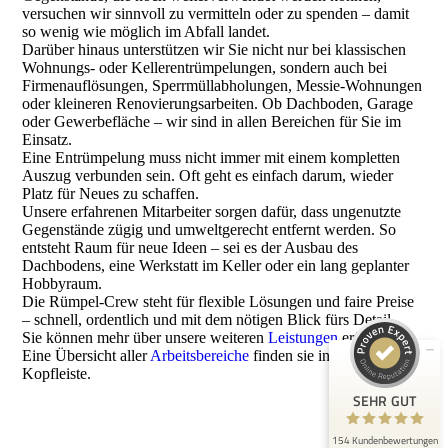
versuchen wir sinnvoll zu vermitteln oder zu spenden – damit
so wenig wie möglich im Abfall landet.
Darüber hinaus unterstützen wir Sie nicht nur bei klassischen
Wohnungs- oder Kellerentrümpelungen, sondern auch bei
Firmenauflösungen, Sperrmüllabholungen, Messie-Wohnungen
oder kleineren Renovierungsarbeiten. Ob Dachboden, Garage
oder Gewerbefläche – wir sind in allen Bereichen für Sie im
Einsatz.
Eine Entrümpelung muss nicht immer mit einem kompletten
Auszug verbunden sein. Oft geht es einfach darum, wieder
Platz für Neues zu schaffen.
Unsere erfahrenen Mitarbeiter sorgen dafür, dass ungenutzte
Kundenbewertungen und Erfahrungen zu
Gegenstände zügig und umweltgerecht entfernt werden. So
Die Rümpel Crew
entsteht Raum für neue Ideen – sei es der Ausbau des
Dachbodens, eine Werkstatt im Keller oder ein lang geplanter
SEHR GUT
100%
Hobbyraum.
Empfehlungen auf
Die Rümpel-Crew steht für flexible Lösungen und faire Preise
ProvenExpert.com
5,00 / 5,00
– schnell, ordentlich und mit dem nötigen Blick fürs Detail.
Sie können mehr über unsere weiteren
Leistungen
erfahren.
Eine Übersicht aller
Arbeitsbereiche
finden sie in der
6
148
Kopfleiste.
Bewertungen auf
Bewertungen von 5
SEHR GUT
ProvenExpert.com
anderen Quellen
154 Kundenbewertungen