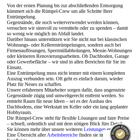
Von der ersten Planung bis zur abschließenden Entsorgung
kümmert sich die Rümpel-Crew um alle Schritte Ihrer
Entrümpelung.
Gegenstände, die noch weiterverwendet werden können,
versuchen wir sinnvoll zu vermitteln oder zu spenden – damit
so wenig wie möglich im Abfall landet.
Darüber hinaus unterstützen wir Sie nicht nur bei klassischen
Wohnungs- oder Kellerentrümpelungen, sondern auch bei
Firmenauflösungen, Sperrmüllabholungen, Messie-Wohnungen
oder kleineren Renovierungsarbeiten. Ob Dachboden, Garage
oder Gewerbefläche – wir sind in allen Bereichen für Sie im
Einsatz.
Eine Entrümpelung muss nicht immer mit einem kompletten
Auszug verbunden sein. Oft geht es einfach darum, wieder
Platz für Neues zu schaffen.
Unsere erfahrenen Mitarbeiter sorgen dafür, dass ungenutzte
Kundenbewertungen und Erfahrungen zu
Gegenstände zügig und umweltgerecht entfernt werden. So
Die Rümpel Crew
entsteht Raum für neue Ideen – sei es der Ausbau des
Dachbodens, eine Werkstatt im Keller oder ein lang geplanter
SEHR GUT
100%
Hobbyraum.
Empfehlungen auf
Die Rümpel-Crew steht für flexible Lösungen und faire Preise
ProvenExpert.com
5,00 / 5,00
– schnell, ordentlich und mit dem nötigen Blick fürs Detail.
Sie können mehr über unsere weiteren
Leistungen
erfahren.
Eine Übersicht aller
Arbeitsbereiche
finden sie in der
6
148