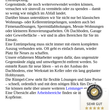
Gegenstände, die noch weiterverwendet werden können,
versuchen wir sinnvoll zu vermitteln oder zu spenden – damit
so wenig wie möglich im Abfall landet.
Darüber hinaus unterstützen wir Sie nicht nur bei klassischen
Wohnungs- oder Kellerentrümpelungen, sondern auch bei
Firmenauflösungen, Sperrmüllabholungen, Messie-Wohnungen
oder kleineren Renovierungsarbeiten. Ob Dachboden, Garage
oder Gewerbefläche – wir sind in allen Bereichen für Sie im
Einsatz.
Eine Entrümpelung muss nicht immer mit einem kompletten
Auszug verbunden sein. Oft geht es einfach darum, wieder
Platz für Neues zu schaffen.
Unsere erfahrenen Mitarbeiter sorgen dafür, dass ungenutzte
Kundenbewertungen und Erfahrungen zu
Gegenstände zügig und umweltgerecht entfernt werden. So
Die Rümpel Crew
entsteht Raum für neue Ideen – sei es der Ausbau des
Dachbodens, eine Werkstatt im Keller oder ein lang geplanter
SEHR GUT
100%
Hobbyraum.
Empfehlungen auf
Die Rümpel-Crew steht für flexible Lösungen und faire Preise
ProvenExpert.com
5,00 / 5,00
– schnell, ordentlich und mit dem nötigen Blick fürs Detail.
Sie können mehr über unsere weiteren
Leistungen
erfahren.
Eine Übersicht aller
Arbeitsbereiche
finden sie in der
6
148
Kopfleiste.
Bewertungen auf
Bewertungen von 5
SEHR GUT
ProvenExpert.com
anderen Quellen