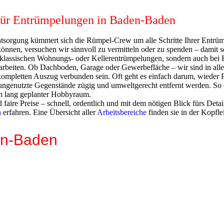
 für Entrümpelungen in Baden-Baden
ntsorgung kümmert sich die Rümpel-Crew um alle Schritte Ihrer Entrü
nnen, versuchen wir sinnvoll zu vermitteln oder zu spenden – damit s
ei klassischen Wohnungs- oder Kellerentrümpelungen, sondern auch be
beiten. Ob Dachboden, Garage oder Gewerbefläche – wir sind in allen
mpletten Auszug verbunden sein. Oft geht es einfach darum, wieder Pl
s ungenutzte Gegenstände zügig und umweltgerecht entfernt werden. So 
in lang geplanter Hobbyraum.
aire Preise – schnell, ordentlich und mit dem nötigen Blick fürs Detai
n
erfahren. Eine Übersicht aller
Arbeitsbereiche
finden sie in der Kopflei
en-Baden