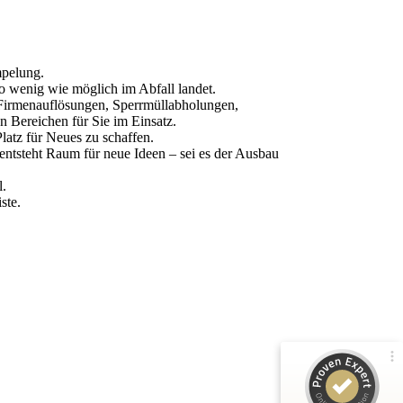
mpelung.
o wenig wie möglich im Abfall landet.
i Firmenauflösungen, Sperrmüllabholungen,
 Bereichen für Sie im Einsatz.
atz für Neues zu schaffen.
entsteht Raum für neue Ideen – sei es der Ausbau
Kundenbewertungen und Erfahrungen zu
Die Rümpel Crew
l.
ste.
100%
SEHR GUT
Empfehlungen auf
ProvenExpert.com
5,00 / 5,00
148
6
Bewertungen von 5
Bewertungen auf
anderen Quellen
ProvenExpert.com
Blick aufs ProvenExpert-Profil werfen