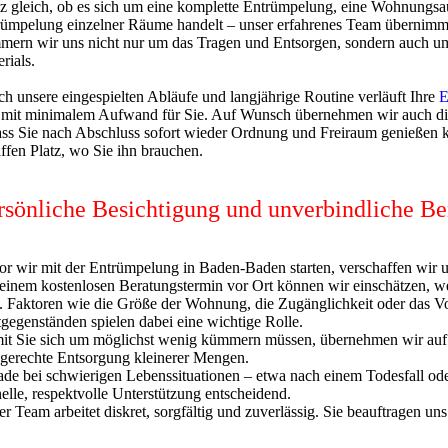
z gleich, ob es sich um eine komplette Entrümpelung, eine Wohnungs
ümpelung einzelner Räume handelt – unser erfahrenes Team übernimmt a
mern wir uns nicht nur um das Tragen und Entsorgen, sondern auch u
rials.
h unsere eingespielten Abläufe und langjährige Routine verläuft Ihre
E
 mit minimalem Aufwand für Sie. Auf Wunsch übernehmen wir auch di
ass Sie nach Abschluss sofort wieder Ordnung und Freiraum genießen 
ffen Platz, wo Sie ihn brauchen.
rsönliche Besichtigung und unverbindliche Be
r wir mit der Entrümpelung in Baden-Baden starten, verschaffen wir 
einem kostenlosen Beratungstermin vor Ort können wir einschätzen, w
d. Faktoren wie die Größe der Wohnung, die Zugänglichkeit oder das 
gegenständen spielen dabei eine wichtige Rolle.
it Sie sich um möglichst wenig kümmern müssen, übernehmen wir auf
hgerechte Entsorgung kleinerer Mengen.
de bei schwierigen Lebenssituationen – etwa nach einem Todesfall ode
elle, respektvolle Unterstützung entscheidend.
r Team arbeitet diskret, sorgfältig und zuverlässig. Sie beauftragen uns 
.