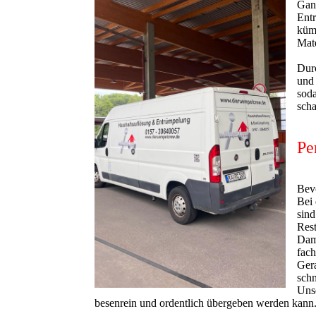
Gan
Entr
küm
Mate
Durc
und
sod
scha
Pe
Bevo
Bei 
sin
Rest
Dam
fac
Gera
schn
Unse
besenrein und ordentlich übergeben werden kann